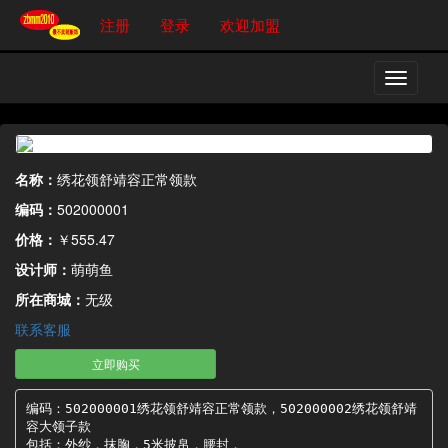
注册
登录
欢迎加盟
切
换
导
航
名称：
绣花领舒靖容正常领款
编码：
502000001
价格：
￥555.47
设计师：
萌萌鱼
所在商城：
无级
联系客服
立即购买
编码：502000001绣花领舒靖容正常领款，502000002绣花领舒靖
容大领子款

包括：外纱，抹胸，5米披帛，腰封，
