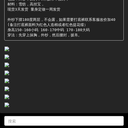
材料：雪纺，高丝宝，

现货3天发货 量身定做一周发货

外纱下摆180度两层，不会露，如果需要打底裤联系客服改价加40
(备注打底裤面料为红色人造棉或者红色提花缎）

身高150-160小码 160-170中码 170-180大码

穿法：先穿上抹胸，外纱，然后腰封，披帛。