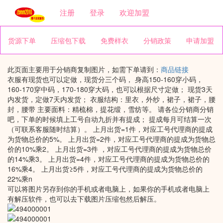
注册
登录
欢迎加盟
货源下单
压缩包下载
免费样衣
分销政策
申请加盟
此页面主要用于分销商复制图片，如需下单请到：
商品链接
衣服有现货也可以定做，现货分三个码， 身高150-160穿小码，
160-170穿中码，170-180穿大码，也可以根据尺寸定做； 现货3天
内发货，定做7天内发货； 衣服结构：里衣，外纱，裙子，裙子，腰
封，腰带 主要面料：精梳棉，提花缎，雪纺等。 请各位分销商分销
吧，下单的时候填上工号自动九折并有提成； 提成每月可结算一次
（可联系客服随时结算）。 上月出货=1件，对应工号代理商的提成
为货物总价的5%。 上月出货=2件，对应工号代理商的提成为货物总
价的10%乘2。 上月出货=3件 ，对应工号代理商的提成为货物总价
的14%乘3。 上月出货=4件，对应工号代理商的提成为货物总价的
16%乘4。 上月出货≥5件，对应工号代理商的提成为货物总价的
22%乘n
可以将图片另存到你的手机或者电脑上，如果你的手机或者电脑上
有解压软件，也可以去下载图片压缩包然后解压。