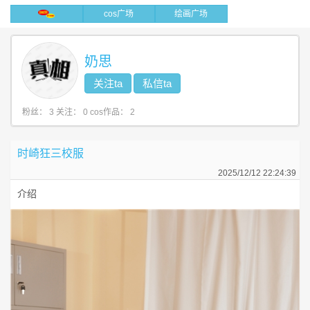
cos广场
绘画广场
奶思
关注ta
私信ta
/
粉丝：
3
关注：
0
cos作品：
2
时崎狂三校服
2025/12/12 22:24:39
介绍