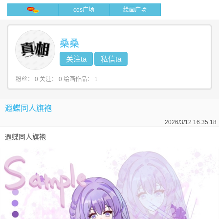
cos广场
绘画广场
桑桑
关注ta
私信ta
/
粉丝：
0
关注：
0
绘画作品：
1
遐蝶同人旗袍
2026/3/12 16:35:18
遐蝶同人旗袍