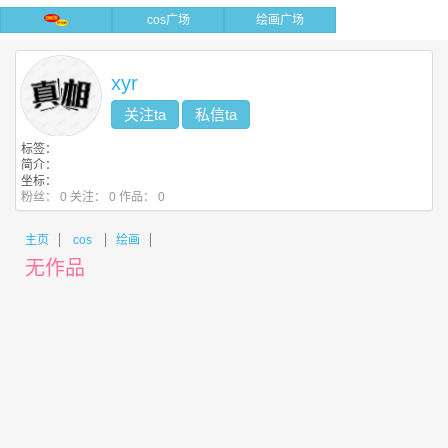
cos广场
绘画广场
xyr
关注ta
私信ta
标签：
简介：
坐标：
粉丝：
0
关注：
0
作品：
0
主页
cos
绘画
无作品