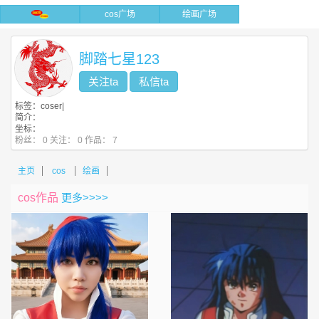
cos广场
绘画广场
脚踏七星123
关注ta
私信ta
标签：coser|
简介：
坐标：
粉丝：
0
关注：
0
作品：
7
主页
cos
绘画
cos作品
更多>>>>