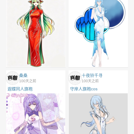
桑桑
十夜铃千寻
100天之前
100天之前
遐蝶同人旗袍
守岸人旗袍cos