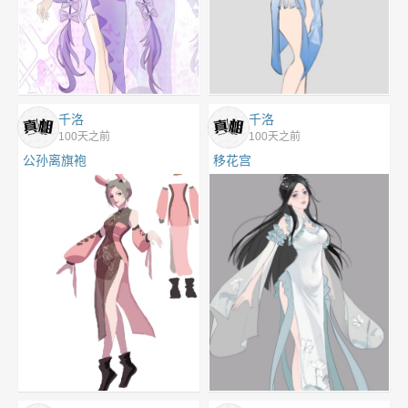
千洛
千洛
100天之前
100天之前
公孙离旗袍
移花宫