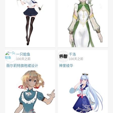
一只鲶鱼
千洛
100天之前
100天之前
薇尔莉特旗袍裙设计
神里绫华