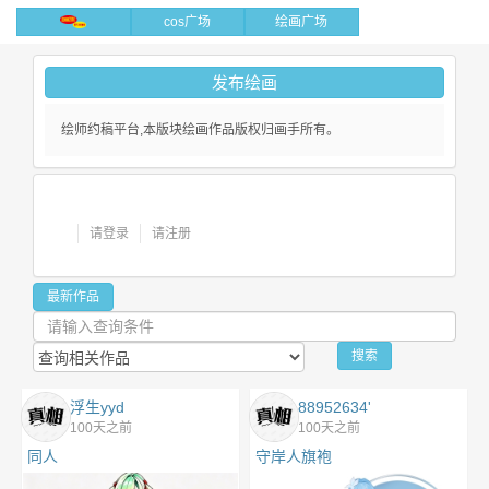
cos广场
绘画广场
发布绘画
绘师约稿平台,本版块绘画作品版权归画手所有。
请登录
请注册
最新作品
浮生yyd
88952634'
100天之前
100天之前
同人
守岸人旗袍