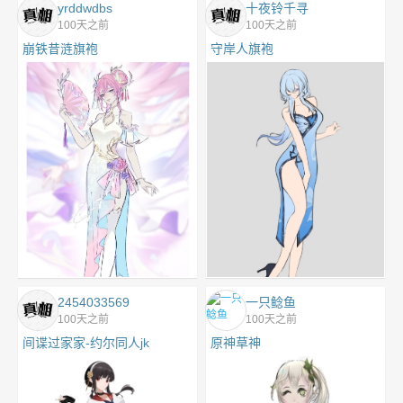
yrddwdbs
十夜铃千寻
100天之前
100天之前
崩铁昔涟旗袍
守岸人旗袍
2454033569
一只鲶鱼
100天之前
100天之前
间谍过家家-约尔同人jk
原神草神